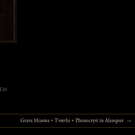
GEM
→
Grave Miasma + Tvmvlo + Phenocryst in Alenquer