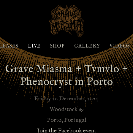
LEASES
LIVE
SHOP
GALLERY
VIDEOS
Grave Miasma + Tvmvlo +
Phenocryst in Porto
Friday 20 December, 2024
Woodstock 69
Porto, Portugal
Join the Facebook event